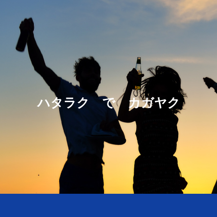
ハタラク で カガヤク