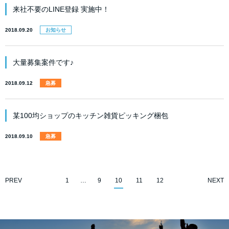
来社不要のLINE登録 実施中！
2018.09.20
お知らせ
大量募集案件です♪
2018.09.12
急募
某100均ショップのキッチン雑貨ピッキング梱包
2018.09.10
急募
PREV
1
…
9
10
11
12
NEXT